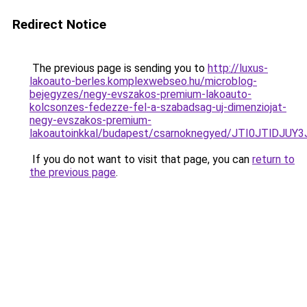
Redirect Notice
The previous page is sending you to
http://luxus-
lakoauto-berles.komplexwebseo.hu/microblog-
bejegyzes/negy-evszakos-premium-lakoauto-
kolcsonzes-fedezze-fel-a-szabadsag-uj-dimenziojat-
negy-evszakos-premium-
lakoautoinkkal/budapest/csarnoknegyed/JTI0JTl
If you do not want to visit that page, you can
return to
the previous page
.