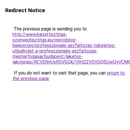
Redirect Notice
The previous page is sending you to
http://www.karpittisztitas-
szonyegtisztitas.eu/microblog-
bejegyzes/professzionalis-aszfaltozas-tokeletes-
utburkolat-a-professzionalis-aszfaltozas-
mesterfogasai/budapest/lakatos-
lakotelep/RCVENyUxRSVGQiU1RHZ2VSVGQSUwQyVCMCU
If you do not want to visit that page, you can
return to
the previous page
.