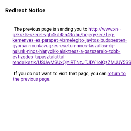
Redirect Notice
The previous page is sending you to
http://www.xn--
gzkszlk-szerel-vgb4kd45a49c.hu/bejegyzes/feg-
kemenyes-es-parapet-vizmelegito-javitas-budapesten-
gyorsan-munkavegzes-eseten-nincs-kiszallasi-dij-
nalunk-nincs-hianycikk-alaktresz-a-gazszerelo-tobb-
evtizedes-tapasztalattal-
rendelkezik/USUwMSUxQjYlRTNzJTJDY1olQzZMJUY5S
If you do not want to visit that page, you can
return to
the previous page
.