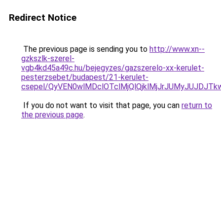
Redirect Notice
The previous page is sending you to
http://www.xn--
gzkszlk-szerel-
vgb4kd45a49c.hu/bejegyzes/gazszerelo-xx-kerulet-
pesterzsebet/budapest/21-kerulet-
csepel/QyVEN0wlMDclOTclMjQlQjklMjJrJUMyJUJDJ
If you do not want to visit that page, you can
return to
the previous page
.