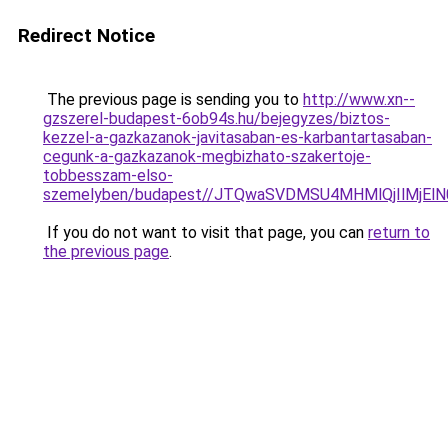
Redirect Notice
The previous page is sending you to
http://www.xn--
gzszerel-budapest-6ob94s.hu/bejegyzes/biztos-
kezzel-a-gazkazanok-javitasaban-es-karbantartasaban-
cegunk-a-gazkazanok-megbizhato-szakertoje-
tobbesszam-elso-
szemelyben/budapest//JTQwaSVDMSU4MHMlQjIlMjE
If you do not want to visit that page, you can
return to
the previous page
.